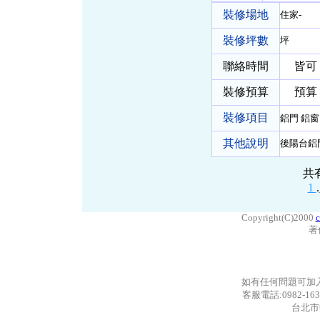
裝修場地
住家-
裝修坪數
坪
聯絡時間
皆可
裝修預算
預算 
裝修項目
鋁門 鋁
其他說明
後陽台鋁
共
1
.
Copyright(C)2000
c
著
如有任何問題可加
客服電話:0982-163
台北市