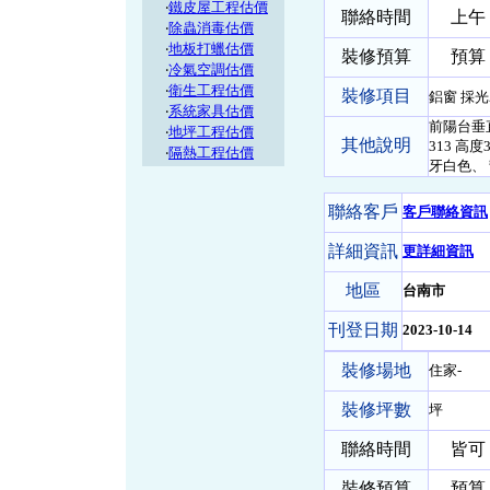
‧
鐵皮屋工程估價
聯絡時間
上午
‧
除蟲消毒估價
‧
地板打蠟估價
裝修預算
預算 5
‧
冷氣空調估價
‧
衛生工程估價
裝修項目
鋁窗 採
‧
系統家具估價
前陽台垂直
‧
地坪工程估價
其他說明
313 高
‧
隔熱工程估價
牙白色、
聯絡客戶
客戶聯絡資訊
詳細資訊
更詳細資訊
地區
台南市
刊登日期
2023-10-14
裝修場地
住家-
裝修坪數
坪
聯絡時間
皆可
裝修預算
預算 