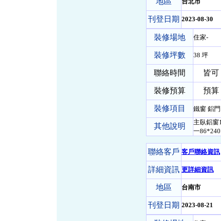
地區
台北市
刊登日期
2023-08-30
裝修場地
住家-
裝修坪數
38 坪
聯絡時間
皆可
裝修預算
預算 1
裝修項目
鐵窗 鋁門
主臥鋁窗1
其他說明
一86*24
聯絡客戶
客戶聯絡資訊
詳細資訊
更詳細資訊
地區
台南市
刊登日期
2023-08-21