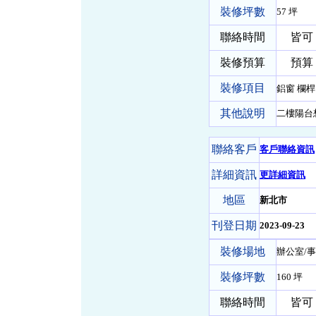
裝修坪數
57 坪
聯絡時間
皆可
裝修預算
預算 
裝修項目
鋁窗 欄
其他說明
二樓陽台
聯絡客戶
客戶聯絡資訊
詳細資訊
更詳細資訊
地區
新北市
刊登日期
2023-09-23
裝修場地
辦公室/事
裝修坪數
160 坪
聯絡時間
皆可