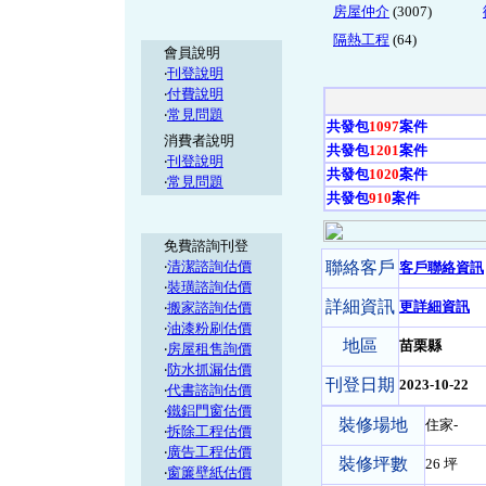
房屋仲介
(3007)
隔熱工程
(64)
會員說明
‧
刊登說明
‧
付費說明
‧
常見問題
共發包
1097
案件
消費者說明
共發包
1201
案件
‧
刊登說明
共發包
1020
案件
‧
常見問題
共發包
910
案件
免費諮詢刊登
‧
清潔諮詢估價
聯絡客戶
客戶聯絡資訊
‧
裝璜諮詢估價
詳細資訊
更詳細資訊
‧
搬家諮詢估價
‧
油漆粉刷估價
地區
苗栗縣
‧
房屋租售詢價
‧
防水抓漏估價
刊登日期
2023-10-22
‧
代書諮詢估價
‧
鐵鋁門窗估價
裝修場地
住家-
‧
拆除工程估價
‧
廣告工程估價
裝修坪數
26 坪
‧
窗簾壁紙估價