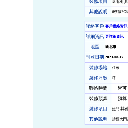
裝修項目
其
遮雨棚
其他說明
6樓做PC
聯絡客戶
客戶聯絡資訊
詳細資訊
更詳細資訊
地區
新北市
刊登日期
2023-08-17
裝修場地
住家-
裝修坪數
坪
聯絡時間
皆可
裝修預算
預算 
裝修項目
其他
鐵門
其他說明
拆舊大門