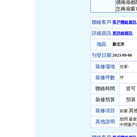
價兩扇都
怎兩扇窗1
聯絡客戶
客戶聯絡資訊
詳細資訊
更詳細資訊
地區
新北市
刊登日期
2023-09-06
裝修場地
住家-
裝修坪數
坪
聯絡時間
皆可
裝修預算
預算 
裝修項目
其他
鋁窗
想問 最便
其他說明
中間窗戶尺