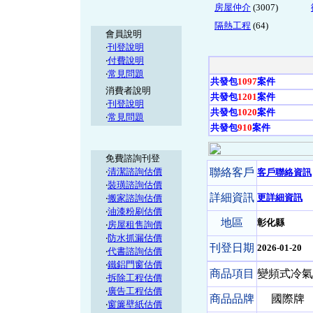
房屋仲介
(3007)
隔熱工程
(64)
會員說明
‧
刊登說明
‧
付費說明
‧
常見問題
共發包
1097
案件
消費者說明
共發包
1201
案件
‧
刊登說明
共發包
1020
案件
‧
常見問題
共發包
910
案件
免費諮詢刊登
‧
清潔諮詢估價
聯絡客戶
客戶聯絡資訊
‧
裝璜諮詢估價
詳細資訊
更詳細資訊
‧
搬家諮詢估價
‧
油漆粉刷估價
地區
彰化縣
‧
房屋租售詢價
‧
防水抓漏估價
刊登日期
2026-01-20
‧
代書諮詢估價
‧
鐵鋁門窗估價
商品項目
變頻式冷氣 
‧
拆除工程估價
‧
廣告工程估價
商品品牌
國際牌
‧
窗簾壁紙估價